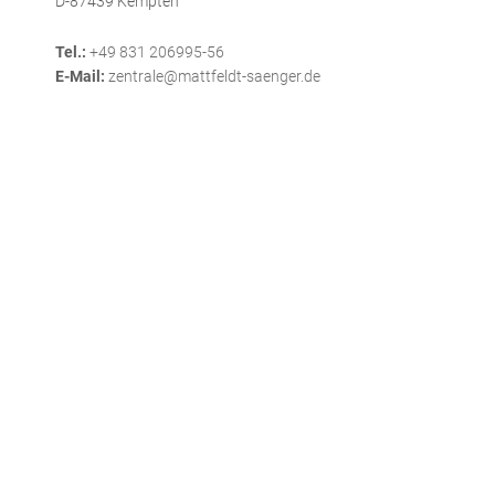
D-87439 Kempten
Tel.:
+49 831 206995-56
E-Mail:
zentrale@mattfeldt-saenger.de